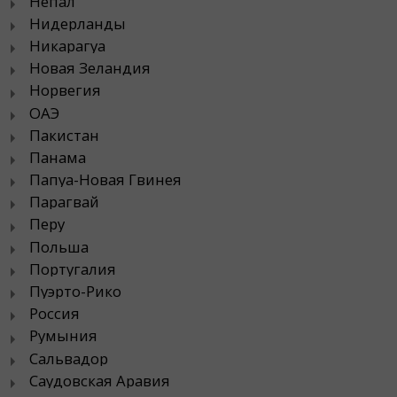
Непал
Нидерланды
Никарагуа
Новая Зеландия
Норвегия
ОАЭ
Пакистан
Панама
Папуа-Новая Гвинея
Парагвай
Перу
Польша
Португалия
Пуэрто-Рико
Россия
Румыния
Сальвадор
Саудовская Аравия