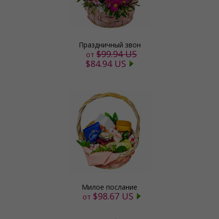
Праздничный звон
$99.94 US
от
$84.94 US
Милое послание
$98.67 US
от