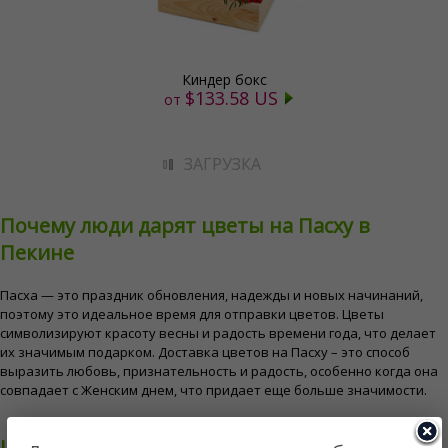
Киндер бокс
$133.58 US
от
ЗАГРУЗКА
Почему люди дарят цветы на Пасху в
Пекине
Пасха — это праздник обновления, надежды и новых начинаний,
поэтому это идеальное время для отправки цветов. Цветы
символизируют красоту весны и радость времени года, что делает
их значимым подарком. Доставка цветов на Пасху – это способ
выразить любовь, признательность и радость, особенно когда она
совпадает с Женским днем, что придает еще больше значимости.
Идеальные цветы и подарки на Пасху в