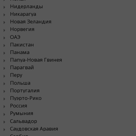
Нидерланды
Никарагуа
Новая Зеландия
Норвегия
ОАЭ
Пакистан
Панама
Папуа-Новая Гвинея
Парагвай
Перу
Польша
Португалия
Пуэрто-Рико
Россия
Румыния
Сальвадор
Саудовская Аравия